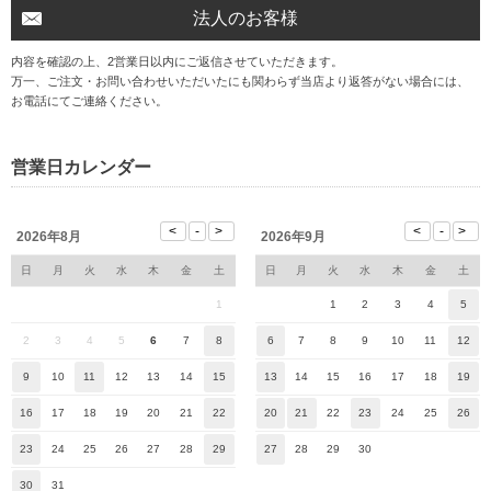
法人のお客様
内容を確認の上、2営業日以内にご返信させていただきます。
万一、ご注文・お問い合わせいただいたにも関わらず当店より返答がない場合には、
お電話にてご連絡ください。
営業日カレンダー
2026年8月
2026年9月
日
月
火
水
木
金
土
日
月
火
水
木
金
土
1
1
2
3
4
5
2
3
4
5
6
7
8
6
7
8
9
10
11
12
9
10
11
12
13
14
15
13
14
15
16
17
18
19
16
17
18
19
20
21
22
20
21
22
23
24
25
26
23
24
25
26
27
28
29
27
28
29
30
30
31