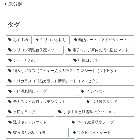
未分類
タグ
おすすめ
シリコン水切り
断熱シート（マドピタシート）
シリコン調理台保護マット
電子レンジ庫内の汚れ防止マット
シートたわし
排気口カバー
網入りガラス（ワイヤー入りガラス）断熱シート（マドピタ）
すりガラス（凹凸ガラス）断熱シート（マドピタ）
カビ汚れ防止テープ
フライパン
テキスタイル風キッチンマット
ポリ袋スタンド
水切りラック
すきま風と結露防止クッション
透明キッチンマット
バイオ結露吸水テープ
突っ張り水切り3段
マグピタっとシート