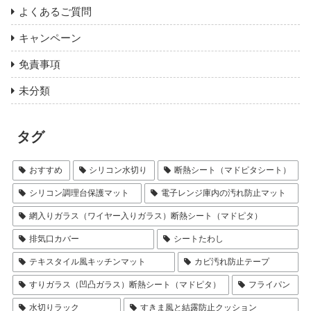
よくあるご質問
キャンペーン
免責事項
未分類
タグ
おすすめ
シリコン水切り
断熱シート（マドピタシート）
シリコン調理台保護マット
電子レンジ庫内の汚れ防止マット
網入りガラス（ワイヤー入りガラス）断熱シート（マドピタ）
排気口カバー
シートたわし
テキスタイル風キッチンマット
カビ汚れ防止テープ
すりガラス（凹凸ガラス）断熱シート（マドピタ）
フライパン
水切りラック
すきま風と結露防止クッション