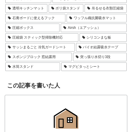
透明キッチンマット
ポリ袋スタンド
吊るせる衣類圧縮袋
石膏ボードに使えるフック
ワッフル織抗菌吸水マット
圧縮ボックス
Airsh（エアッシュ）
圧縮袋 スティック型掃除機対応
シリコンまな板
サッシまるごと 冷気ガードシート
バイオ結露吸水テープ
スポンジブロック 窓結露用
突っ張り水切り3段
水筒スタンド
マグピタっとシート
この記事を書いた人