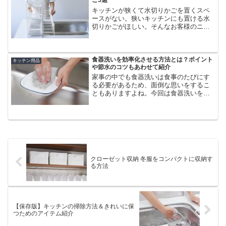
ご5選
キッチンが狭くて水切りかごを置くスペ
ースがない。狭いキッチンにも置ける水
切りかごがほしい。そんなお客様のニー
ズにお応えして、狭いキッチンでも使い
やすい水切りを開発しました。今回は特
におすすめの5種類をご紹介します。
食器洗いを効率化させる方法とは？ポイント
キッチン用品
や節水のコツもあわせて紹介
家事の中でも食器洗いは食事のたびにす
る必要があるため、面倒な思いをするこ
ともありますよね。今回は食器洗いを効
率化させる方法についてご紹介していき
ます。節水するためのコツなどもあわせ
てご紹介しますので参考にしてみてくだ
さいね。
クローゼット収納 冬服をコンパクトに収納す
る方法
【保存版】キッチンの掃除方法＆きれいに保
つためのアイテム紹介