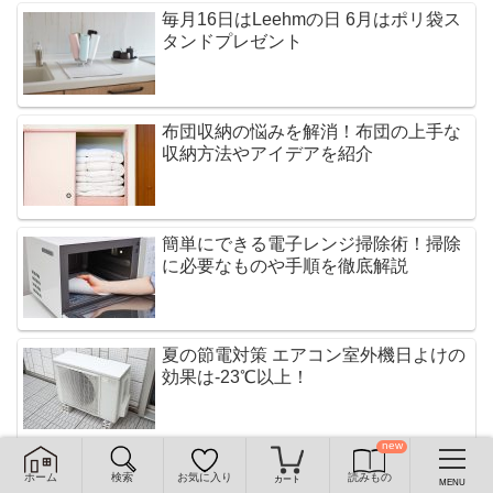
毎月16日はLeehmの日 6月はポリ袋ス
タンドプレゼント
布団収納の悩みを解消！布団の上手な
収納方法やアイデアを紹介
簡単にできる電子レンジ掃除術！掃除
に必要なものや手順を徹底解説
夏の節電対策 エアコン室外機日よけの
効果は-23℃以上！
ホーム
検索
お気に入り
読みもの
メニュー
ホーム
検索
カート
トップ
サイドバー
MENU