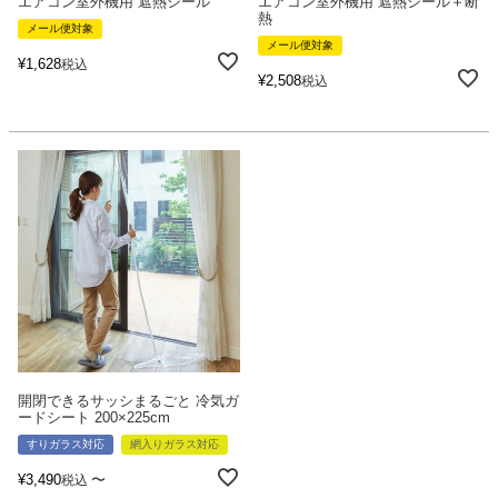
エアコン室外機用 遮熱シール
エアコン室外機用 遮熱シール＋断
熱
メール便対象
メール便対象
¥
1,628
税込
¥
2,508
税込
開閉できるサッシまるごと 冷気ガ
ードシート 200×225cm
すりガラス対応
網入りガラス対応
¥
3,490
〜
税込