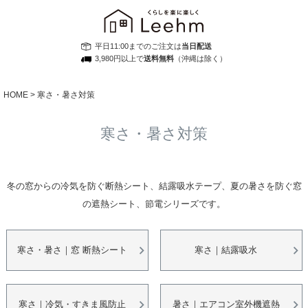
平日11:00までのご注文は
当日配送
3,980円以上で
送料無料
（沖縄は除く）
HOME
寒さ・暑さ対策
寒さ・暑さ対策
冬の窓からの冷気を防ぐ断熱シート、結露吸水テープ、夏の暑さを防ぐ窓
の遮熱シート、節電シリーズです。
寒さ・暑さ｜窓 断熱シート
寒さ｜結露吸水
寒さ｜冷気・すきま風防止
暑さ｜エアコン室外機遮熱