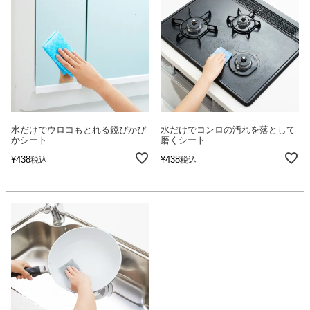
水だけでウロコもとれる鏡ぴかぴ
水だけでコンロの汚れを落として
かシート
磨くシート
¥
438
¥
438
税込
税込