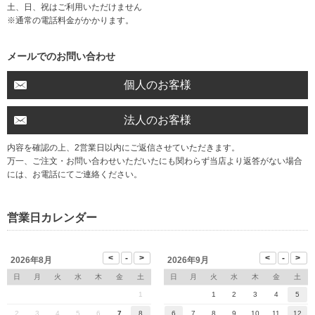
土、日、祝はご利用いただけません
※通常の電話料金がかかります。
メールでのお問い合わせ
個人のお客様
法人のお客様
内容を確認の上、2営業日以内にご返信させていただきます。
万一、ご注文・お問い合わせいただいたにも関わらず当店より返答がない場合
には、お電話にてご連絡ください。
営業日カレンダー
2026年8月
2026年9月
日
月
火
水
木
金
土
日
月
火
水
木
金
土
1
1
2
3
4
5
2
3
4
5
6
7
8
6
7
8
9
10
11
12