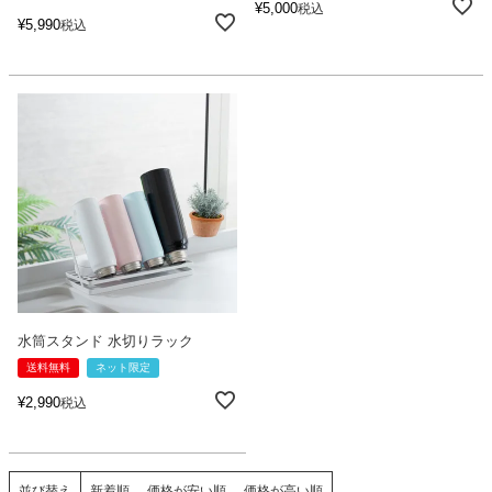
¥
5,000
税込
¥
5,990
税込
水筒スタンド 水切りラック
送料無料
ネット限定
¥
2,990
税込
並び替え
新着順
価格が安い順
価格が高い順