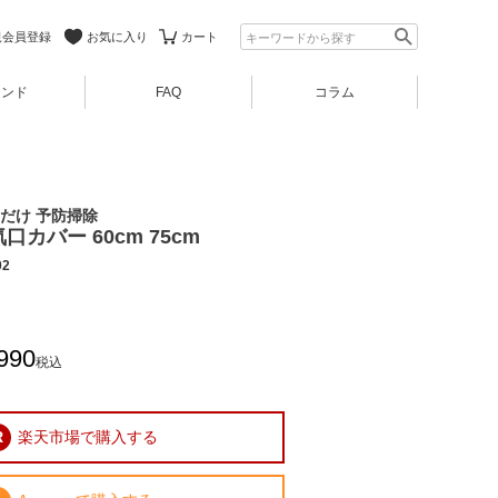
規会員登録
お気に入り
カート
ランド
FAQ
コラム
くだけ 予防掃除
カバー 60cm 75cm
02
990
税込
楽天市場で購入する