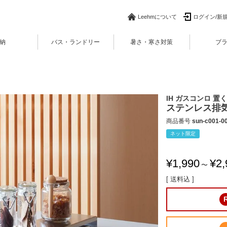
Leehmについて
ログイン/新
納
バス・ランドリー
暑さ・寒さ対策
ブ
IH ガスコンロ 置
ステンレス排気口
商品番号
sun-c001-0
ネット限定
¥
1,990
¥
2,
〜
送料込