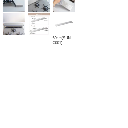
60cm(SUN-
C001)