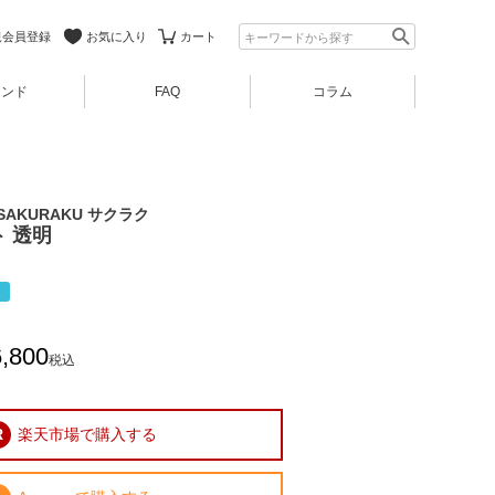
規会員登録
お気に入り
カート
ランド
FAQ
コラム
AKURAKU サクラク
 透明
定
,800
税込
楽天市場で購入する