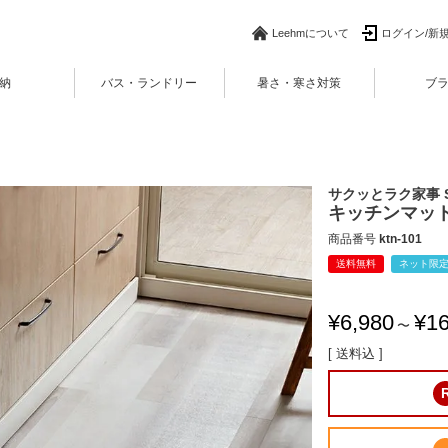
Leehmについて
ログイン/新
納
バス・ランドリー
暑さ・寒さ対策
ブ
サクッとラク家事 S
キッチンマット
商品番号
ktn-101
送料無料
ネット限
¥
6,980
¥
16
〜
送料込