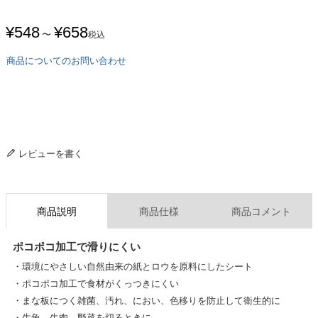
¥
548
¥
658
〜
税込
商品についてのお問い合わせ
レビューを書く
商品説明
商品仕様
商品コメント
ポコポコ加工で滑りにくい
・環境にやさしい自然由来の紙とロウを原料にしたシート
・ポコポコ加工で食材がくっつきにくい
・まな板につく雑菌、汚れ、におい、色移りを防止して衛生的に
・生魚、生肉、野菜を切るときに